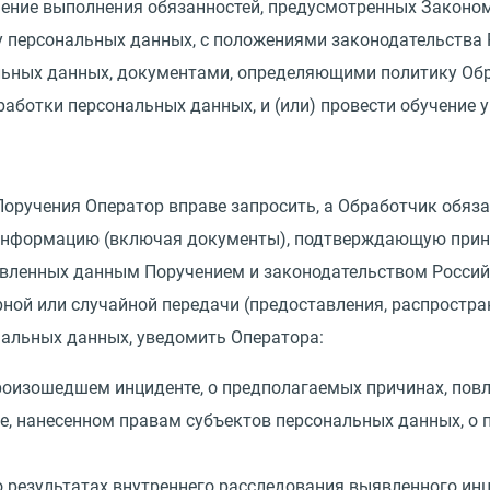
ение выполнения обязанностей, предусмотренных Законом
 персональных данных, с положениями законодательства 
альных данных, документами, определяющими политику Об
работки персональных данных, и
(
или) провести обучение 
 Поручения Оператор вправе запросить, а Обработчик обяз
 информацию
(
включая документы), подтверждающую приня
овленных данным Поручением и законодательством Россий
рной или случайной передачи
(
предоставления, распростра
нальных данных, уведомить Оператора:
произошедшем инциденте, о предполагаемых причинах, по
е, нанесенном правам субъектов персональных данных, о 
о результатах внутреннего расследования выявленного инц