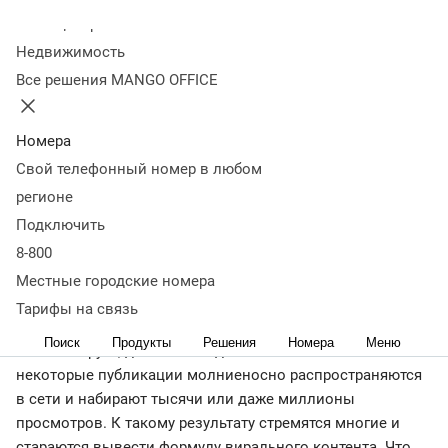
Колл-центр
18 августа 2023
40 336
Недвижимость
Оглавление
Все решения MANGO OFFICE
Что такое виральность и виральный контент
Зачем
компании создавать виральный контент
Какие форматы
контента могут стать виральными
Преимущества
Номера
вирального контента
Как распознать виральный
Свой телефонный номер в любом
контент
Как создать виральный контент
Примеры
регионе
вирального контента
В чем измеряется
Подключить
виральность
Коротко о виральности
8-800
Согласно ежегодному отчету Global Digital 2023, в мире
насчитывается более 5,16 миллиарда интернет-
Местные городские номера
пользователей. Каждый из них или публикует контент,
Тарифы на связь
или взаимодействует с ним: смотрит, лайкает,
Поиск
Продукты
Решения
Номера
Меню
комментирует, делится с подписчиками. Но лишь
некоторые публикации молниеносно распространяются
в сети и набирают тысячи или даже миллионы
просмотров. К такому результату стремятся многие и
стараются вывести формулу вирального контента. Что