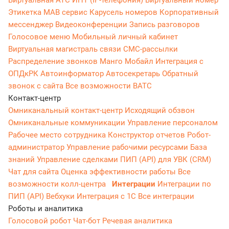
Виртуальная АТС
ИПТ (IP-телефония)
Виртуальный номер
Этикетка
МАВ сервис
Карусель номеров
Корпоративный
мессенджер
Видеоконференции
Запись разговоров
Голосовое меню
Мобильный личный кабинет
Виртуальная магистраль связи
СМС-рассылки
Распределение звонков
Манго Мобайл
Интеграция с
ОПДкРК
Автоинформатор
Автосекретарь
Обратный
звонок с сайта
Все возможности ВАТС
Контакт-центр
Омниканальный контакт-центр
Исходящий обзвон
Омниканальные коммуникации
Управление персоналом
Рабочее место сотрудника
Конструктор отчетов
Робот-
администратор
Управление рабочими ресурсами
База
знаний
Управление сделками
ПИП (API) для УВК (CRM)
Чат для сайта
Оценка эффективности работы
Все
возможности колл-центра
Интеграции
Интеграции по
ПИП (API)
Вебхуки
Интеграция с 1С
Все интеграции
Роботы и аналитика
Голосовой робот
Чат-бот
Речевая аналитика