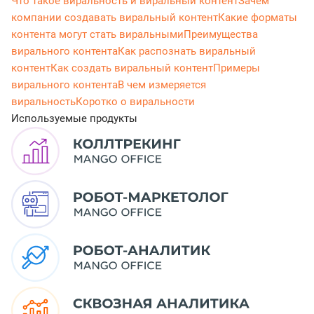
Что такое виральность и виральный контент
Зачем
компании создавать виральный контент
Какие форматы
контента могут стать виральными
Преимущества
вирального контента
Как распознать виральный
контент
Как создать виральный контент
Примеры
вирального контента
В чем измеряется
виральность
Коротко о виральности
Используемые продукты